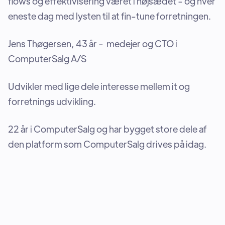
flows og effektivisering været i højsædet - og hver
eneste dag med lysten til at fin-tune forretningen.
Jens Thøgersen, 43 år - medejer og CTO i
ComputerSalg A/S
Udvikler med lige dele interesse mellem it og
forretnings udvikling.
22 år i ComputerSalg og har bygget store dele af
den platform som ComputerSalg drives på idag.