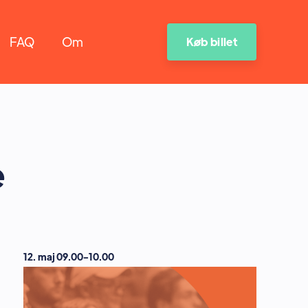
FAQ
Om
Køb billet
e
12. maj 09.00-10.00